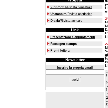
Progetti
t
pe
Virinforma
/Rivista bimestrale
Li
u
Unatantum
/Rivista aperiodica
2
Didala
/Rivista annuale
M
M
Da
Link
li
Li
Presentazioni e appuntamenti
Rassegna stampa
2
M
Premi letterari
Vi
gi
l'
Newsletter
B
Li
Inserire la propria email
1
1
4
7
9
1
1