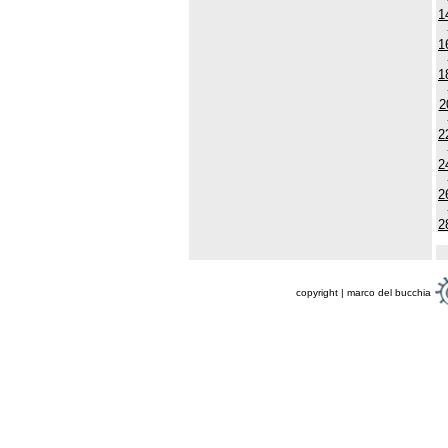
1
1
1
2
2
2
2
2
copyright | marco del bucchia