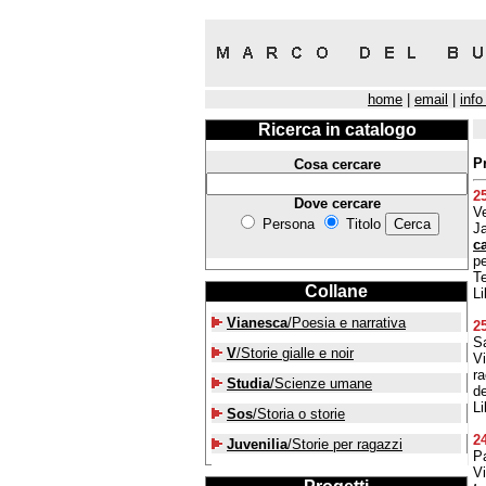
home
|
email
|
info
Ricerca in catalogo
P
Cosa cercare
2
Dove cercare
Ve
Persona
Titolo
J
ca
pe
Te
Collane
Li
Vianesca
/Poesia e narrativa
2
Sa
V
/Storie gialle e noir
Vi
ra
Studia
/Scienze umane
de
Li
Sos
/Storia o storie
2
Juvenilia
/Storie per ragazzi
Pa
Vi