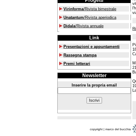
Progetti
vi
l'
Virinforma
/Rivista bimestrale
vi
Unatantum
/Rivista aperiodica
Didala
/Rivista annuale
R
Link
Pi
Presentazioni e appuntamenti
1
C
Rassegna stampa
Ma
Premi letterari
2
Ba
Newsletter
Q
Inserire la propria email
1
La
copyright | marco del bucchia