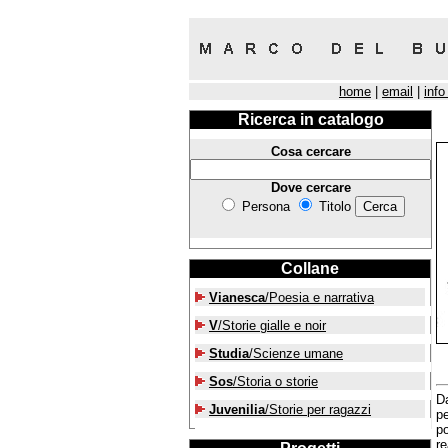
home
|
email
|
info
Ricerca in catalogo
Cosa cercare
Dove cercare
Persona
Titolo
Collane
Vianesca
/Poesia e narrativa
V
/Storie gialle e noir
Studia
/Scienze umane
Sos
/Storia o storie
D
Juvenilia
/Storie per ragazzi
pe
po
re