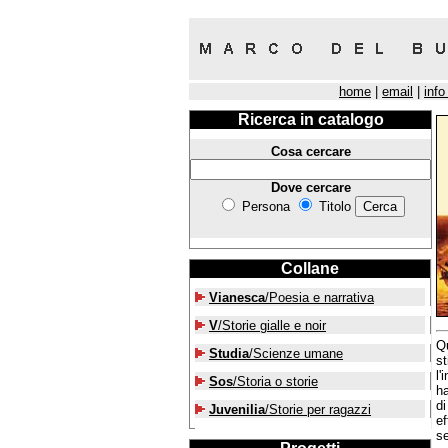
home
|
email
|
info
Ricerca in catalogo
Cosa cercare
Dove cercare
Persona
Titolo
Collane
Vianesca
/Poesia e narrativa
V
/Storie gialle e noir
Qu
Studia
/Scienze umane
st
l'
Sos
/Storia o storie
ha
di
Juvenilia
/Storie per ragazzi
ef
se