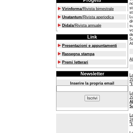
Progetti
no
st
Virinforma
/Rivista bimestrale
st
L
Unatantum
/Rivista aperiodica
di
Didala
/Rivista annuale
su
vo
de
Link
Sa
Al
Presentazioni e appuntamenti
Rassegna stampa
A
Premi letterari
Newsletter
La
2
Inserire la propria email
"
L
2
A
S
La
2
"
L