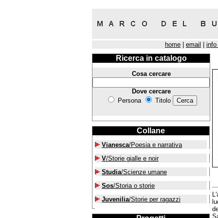
home
|
email
|
info
Ricerca in catalogo
Cosa cercare
Dove cercare
Persona
Titolo
Collane
Vianesca
/Poesia e narrativa
V
/Storie gialle e noir
Studia
/Scienze umane
Sos
/Storia o storie
L'
Juvenilia
/Storie per ragazzi
lu
d
Sa