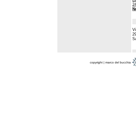
2
N
Vi
2
Sa
copyright | marco del bucchia