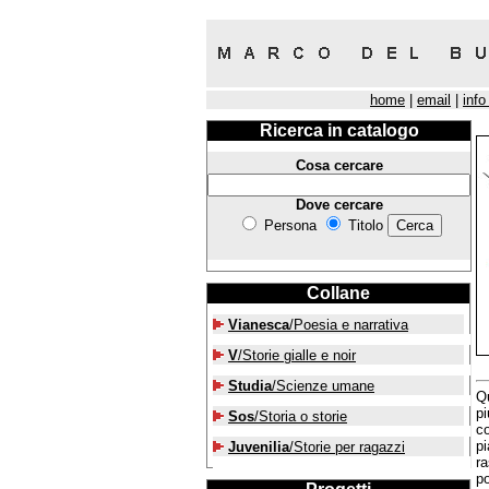
home
|
email
|
info
Ricerca in catalogo
Cosa cercare
Dove cercare
Persona
Titolo
Collane
Vianesca
/Poesia e narrativa
V
/Storie gialle e noir
Studia
/Scienze umane
Qu
p
Sos
/Storia o storie
co
pi
Juvenilia
/Storie per ragazzi
ra
po