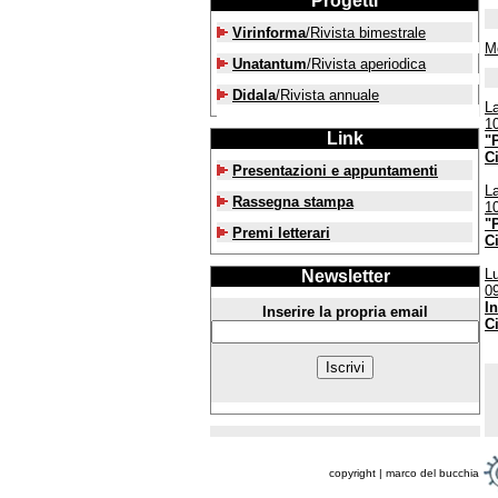
Progetti
Virinforma
/Rivista bimestrale
M
Unatantum
/Rivista aperiodica
Didala
/Rivista annuale
La
1
Link
"
C
Presentazioni e appuntamenti
L
Rassegna stampa
1
"
Premi letterari
C
Lu
Newsletter
0
I
Inserire la propria email
C
copyright | marco del bucchia