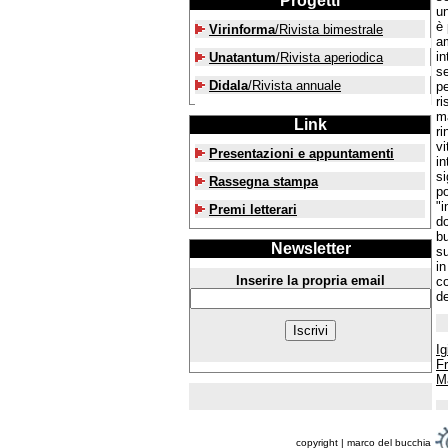
Progetti
un
è 
Virinforma
/Rivista bimestrale
am
in
Unatantum
/Rivista aperiodica
s
Didala
/Rivista annuale
p
ri
ma
Link
ri
vi
Presentazioni e appuntamenti
in
si
Rassegna stampa
po
"i
Premi letterari
do
bu
Newsletter
su
in
Inserire la propria email
co
de
Ig
F
M
copyright | marco del bucchia