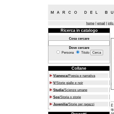
home
|
email
|
info
Ricerca in catalogo
Cosa cercare
Dove cercare
Persona
Titolo
Collane
Vianesca
/Poesia e narrativa
V
/Storie gialle e noir
Studia
/Scienze umane
Sos
/Storia o storie
Juvenilia
/Storie per ragazzi
È
qu
s