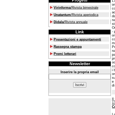
Progetti
L
or
Virinforma
/Rivista bimestrale
co
ac
Unatantum
/Rivista aperiodica
da
na
Didala
/Rivista annuale
st
Or
- 
Link
or
co
Presentazioni e appuntamenti
me
Rassegna stampa
Pr
na
Premi letterari
pa
pr
oc
Newsletter
co
i 
Inserire la propria email
or
su
e 
di
Il
1
C
La