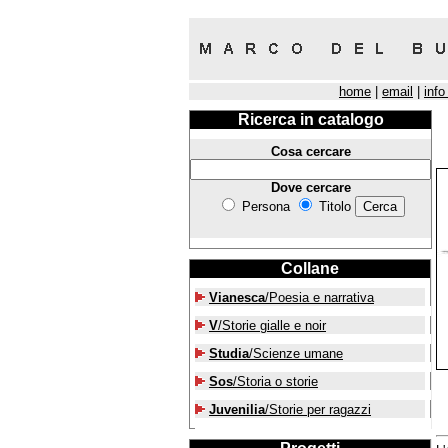
home
|
email
|
info
Ricerca in catalogo
Cosa cercare
Dove cercare
Persona
Titolo
Collane
Vianesca
/Poesia e narrativa
V
/Storie gialle e noir
Studia
/Scienze umane
Sos
/Storia o storie
Juvenilia
/Storie per ragazzi