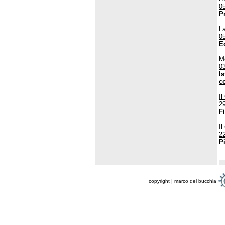
0
P
La
0
E
Me
0
Is
c
Il
2
Fi
Il
2
Pi
copyright | marco del bucchia