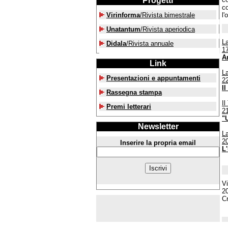
Progetti
co
Virinforma
/Rivista bimestrale
l'
Unatantum
/Rivista aperiodica
La
Didala
/Rivista annuale
1
A
Link
La
Presentazioni e appuntamenti
2
Il
Rassegna stampa
Il
Premi letterari
2
"
Newsletter
La
2
Inserire la propria email
L'
Vi
2
C