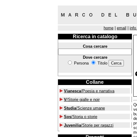
home
|
email
|
info
Ricerca in catalogo
Cosa cercare
Dove cercare
Persona
Titolo
Collane
Vianesca
/Poesia e narrativa
V
/Storie gialle e noir
Qu
Studia
/Scienze umane
ve
bu
Sos
/Storia o storie
de
pr
Juvenilia
/Storie per ragazzi
so
me
co