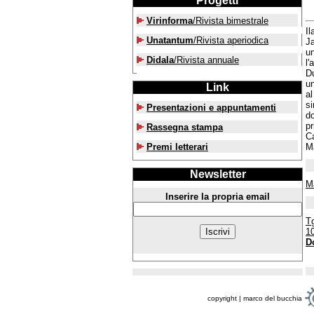
Progetti
Virinforma
/Rivista bimestrale
Il
Unatantum
/Rivista aperiodica
Ja
un
Didala
/Rivista annuale
l'
Du
un
Link
al
si
Presentazioni e appuntamenti
do
pr
Rassegna stampa
Ca
Premi letterari
Ma
Newsletter
M
Inserire la propria email
Tg
1
D
copyright | marco del bucchia