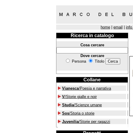
home
|
email
|
info
Ricerca in catalogo
Cosa cercare
Dove cercare
Persona
Titolo
Collane
Vianesca
/Poesia e narrativa
V
/Storie gialle e noir
Studia
/Scienze umane
Sos
/Storia o storie
Juvenilia
/Storie per ragazzi