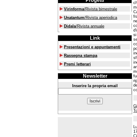
Progetti
ch
mo
Virinforma
/Rivista bimestrale
Ca
fr
Unatantum
/Rivista aperiodica
ne
co
Didala
/Rivista annuale
d'
si
Link
se
co
Presentazioni e appuntamenti
po
in
Rassegna stampa
sf
in
Premi letterari
an
me
Newsletter
fu
ri
de
Inserire la propria email
co
Gi
T
L
1
Ci