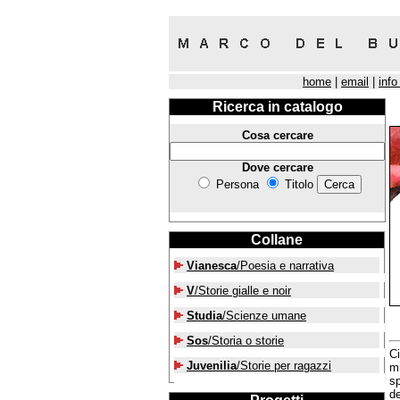
home
|
email
|
info
Ricerca in catalogo
Cosa cercare
Dove cercare
Persona
Titolo
Collane
Vianesca
/Poesia e narrativa
V
/Storie gialle e noir
Studia
/Scienze umane
Sos
/Storia o storie
Ci
Juvenilia
/Storie per ragazzi
mi
sp
de