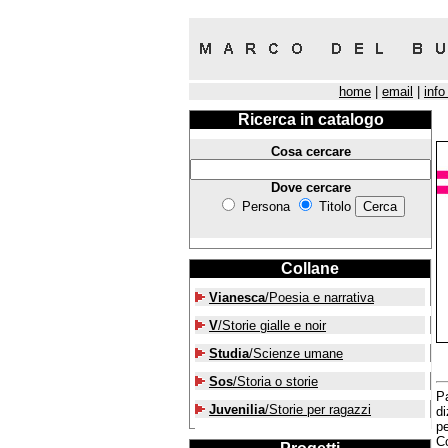
home
|
email
|
info
Ricerca in catalogo
Cosa cercare
Dove cercare
Persona
Titolo
Collane
Vianesca
/Poesia e narrativa
V
/Storie gialle e noir
Studia
/Scienze umane
Sos
/Storia o storie
Pa
Juvenilia
/Storie per ragazzi
di
pe
Co