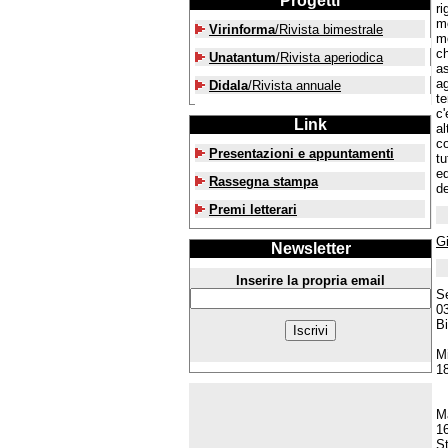
Progetti
ri
me
Virinforma
/Rivista bimestrale
m
ch
Unatantum
/Rivista aperiodica
as
ag
Didala
/Rivista annuale
te
c'
Link
al
co
Presentazioni e appuntamenti
tu
ed
Rassegna stampa
de
Premi letterari
G
Newsletter
Inserire la propria email
S
0
Bi
M
1
M
1
St