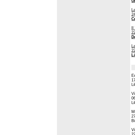
U
L
2
C
Il
2
D
La
2
Li
E
1
Li
Vi
0
Li
M
2
Bi
Vi
2