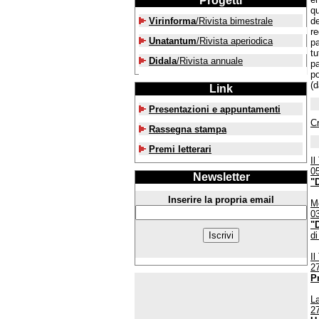
Progetti
qu
Virinforma
/Rivista bimestrale
de
re
Unatantum
/Rivista aperiodica
pa
tu
Didala
/Rivista annuale
pa
po
(d
Link
Presentazioni e appuntamenti
Cr
Rassegna stampa
Premi letterari
Il
0
Newsletter
"
Inserire la propria email
Me
0
"
di
Il
2
P
L
2