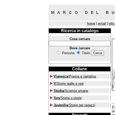
home
|
email
|
info
Ricerca in catalogo
Cosa cercare
Dove cercare
Persona
Titolo
Collane
Vianesca
/Poesia e narrativa
V
/Storie gialle e noir
Studia
/Scienze umane
Sos
/Storia o storie
Juvenilia
/Storie per ragazzi
Ec
po
en