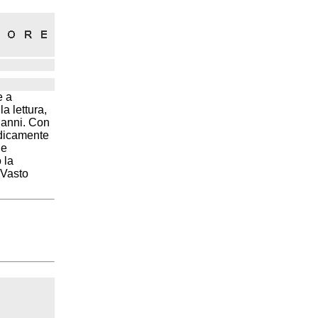
e a
a lettura,
i anni. Con
adicamente
ue
 la
(Vasto