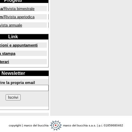
Progetti
ma
/Rivista bimestrale
um
/Rivista aperiodica
vista annuale
Link
zioni e appuntamenti
a stampa
terari
Newsletter
ire la propria email
copyright | marco del bucchia
marco del bucchia s.a.s. | p.i. 01859680462