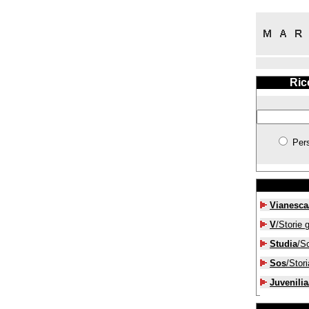
Ric
Per
Vianesca
V
/Storie g
Studia
/S
Sos
/Stori
Juvenilia