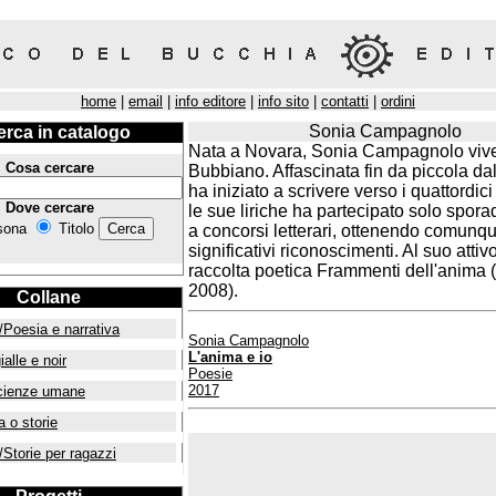
home
|
email
|
info editore
|
info sito
|
contatti
|
ordini
Sonia Campagnolo
erca in catalogo
Nata a Novara, Sonia Campagnolo viv
Cosa cercare
Bubbiano. Affascinata fin da piccola dall
ha iniziato a scrivere verso i quattordic
Dove cercare
le sue liriche ha partecipato solo spor
sona
Titolo
a concorsi letterari, ottenendo comunq
significativi riconoscimenti. Al suo attivo
raccolta poetica Frammenti dell'anima 
2008).
Collane
/Poesia e narrativa
Sonia Campagnolo
L'anima e io
ialle e noir
Poesie
2017
cienze umane
a o storie
/Storie per ragazzi