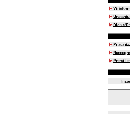
Virinfor
Unatant
Didala
/Ri
Presenta
Rassegn
Premi let
Inser