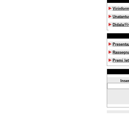
Virinfor
Unatant
Didala
/Ri
Presenta
Rassegn
Premi let
Inser