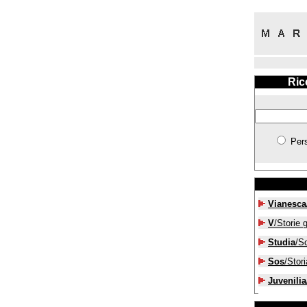
Ric
Per
Vianesca
V
/Storie g
Studia
/S
Sos
/Stori
Juvenilia