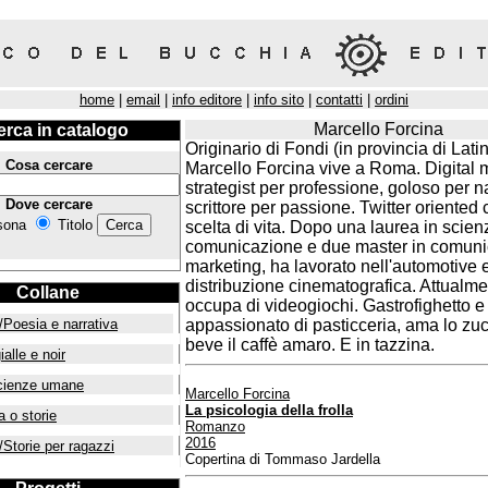
home
|
email
|
info editore
|
info sito
|
contatti
|
ordini
Marcello Forcina
erca in catalogo
Originario di Fondi (in provincia di Latin
Cosa cercare
Marcello Forcina vive a Roma. Digital 
strategist per professione, goloso per n
Dove cercare
scrittore per passione. Twitter oriented
sona
Titolo
scelta di vita. Dopo una laurea in scien
comunicazione e due master in comuni
marketing, ha lavorato nell'automotive 
distribuzione cinematografica. Attualme
Collane
occupa di videogiochi. Gastrofighetto e
/Poesia e narrativa
appassionato di pasticceria, ama lo z
beve il caffè amaro. E in tazzina.
ialle e noir
cienze umane
Marcello Forcina
La psicologia della frolla
a o storie
Romanzo
2016
/Storie per ragazzi
Copertina di Tommaso Jardella