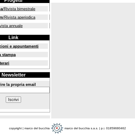
Progetti
ma
/Rivista bimestrale
um
/Rivista aperiodica
vista annuale
Link
zioni e appuntamenti
a stampa
terari
Newsletter
ire la propria email
copyright | marco del bucchia
marco del bucchia s.a.s. | p.i. 01859680462