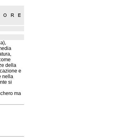
a),
media
atura,
 come
ze della
cazione e
e nella
nte si
ucchero ma