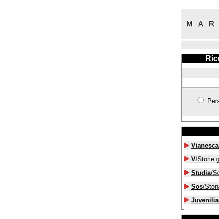
Ric
Per
Vianesca
V
/Storie g
Studia
/S
Sos
/Stori
Juvenilia