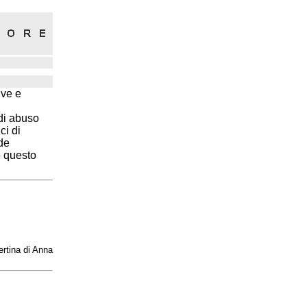
ive e
di abuso
ci di
de
e questo
ertina di Anna