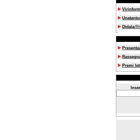
Virinfor
Unatant
Didala
/Ri
Presenta
Rassegn
Premi let
Inser