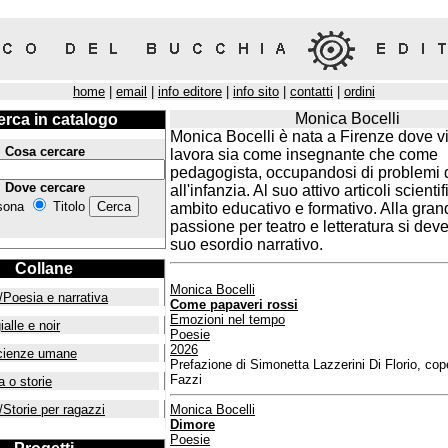
home
|
email
|
info editore
|
info sito
|
contatti
|
ordini
Monica Bocelli
erca in catalogo
Monica Bocelli è nata a Firenze dove v
Cosa cercare
lavora sia come insegnante che come
pedagogista, occupandosi di problemi 
Dove cercare
all'infanzia. Al suo attivo articoli scientifi
sona
Titolo
ambito educativo e formativo. Alla gran
passione per teatro e letteratura si dev
suo esordio narrativo.
Collane
Monica Bocelli
/Poesia e narrativa
Come papaveri rossi
Emozioni nel tempo
ialle e noir
Poesie
2026
cienze umane
Prefazione di Simonetta Lazzerini Di Florio, cop
Fazzi
a o storie
/Storie per ragazzi
Monica Bocelli
Dimore
Poesie