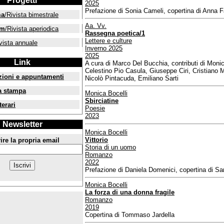
Progetti
2025
Prefazione di Sonia Cameli, copertina di Anna F
ma
/Rivista bimestrale
Aa. Vv.
um
/Rivista aperiodica
Rassegna poetica/1
Lettere e culture
vista annuale
Inverno 2025
2025
Link
A cura di Marco Del Bucchia, contributi di Monic
Celestino Pio Casula, Giuseppe Ciri, Cristiano 
zioni e appuntamenti
Nicolò Pintacuda, Emiliano Sarti
a stampa
Monica Bocelli
Sbirciatine
terari
Poesie
2023
Newsletter
Monica Bocelli
Vittorio
ire la propria email
Storia di un uomo
Romanzo
2022
Prefazione di Daniela Domenici, copertina di Sa
Monica Bocelli
La forza di una donna fragile
Romanzo
2019
Copertina di Tommaso Jardella