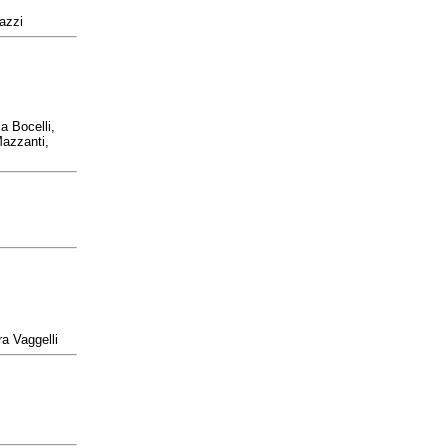
azzi
a Bocelli,
Mazzanti,
ra Vaggelli