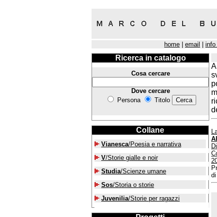
home
|
email
|
info
Ricerca in catalogo
A
Cosa cercare
s
p
Dove cercare
m
Persona
Titolo
r
d
Collane
La
A
Vianesca
/Poesia e narrativa
Di
Co
V
/Storie gialle e noir
2
Pr
Studia
/Scienze umane
di
Sos
/Storia o storie
Juvenilia
/Storie per ragazzi