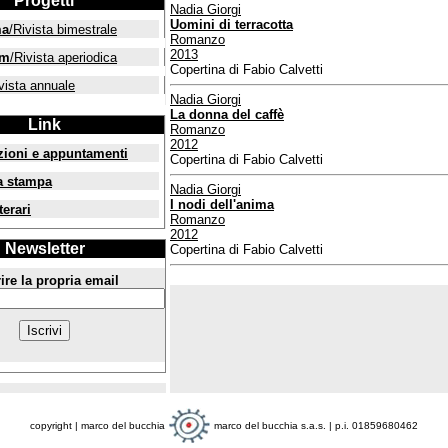
Progetti
Nadia Giorgi
Uomini di terracotta
ma
/Rivista bimestrale
Romanzo
2013
um
/Rivista aperiodica
Copertina di Fabio Calvetti
vista annuale
Nadia Giorgi
La donna del caffè
Link
Romanzo
2012
zioni e appuntamenti
Copertina di Fabio Calvetti
a stampa
Nadia Giorgi
I nodi dell'anima
terari
Romanzo
2012
Newsletter
Copertina di Fabio Calvetti
ire la propria email
copyright | marco del bucchia
marco del bucchia s.a.s. | p.i. 01859680462