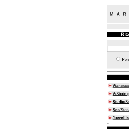
Ric
Per
Vianesca
V
/Storie g
Studia
/S
Sos
/Stori
Juvenilia