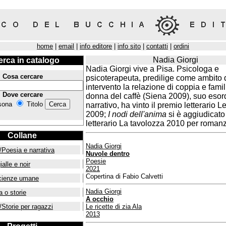
home
|
email
|
info editore
|
info sito
|
contatti
|
ordini
Nadia Giorgi
erca in catalogo
Nadia Giorgi vive a Pisa. Psicologa e
Cosa cercare
psicoterapeuta, predilige come ambito 
intervento la relazione di coppia e famil
Dove cercare
donna del caffè (Siena 2009), suo esor
sona
Titolo
narrativo, ha vinto il premio letterario 
2009;
I nodi dell'anima
si è aggiudicato
letterario La tavolozza 2010 per romanzi
Collane
Nadia Giorgi
/Poesia e narrativa
Nuvole dentro
Poesie
ialle e noir
2021
Copertina di Fabio Calvetti
cienze umane
Nadia Giorgi
a o storie
A occhio
/Storie per ragazzi
Le ricette di zia Ala
2013