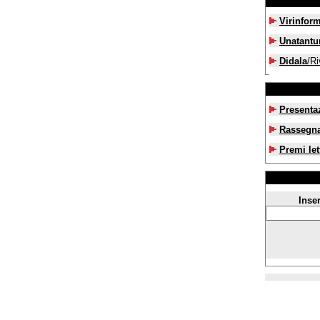
Virinfor
Unatant
Didala
/Ri
Presenta
Rassegn
Premi let
Inser