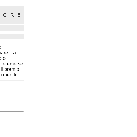
di
iare. La
dio
Letteremerse
 il premio
 inediti.