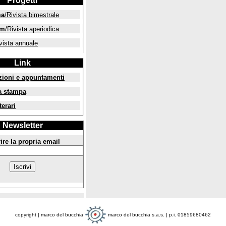
Progetti
ma
/Rivista bimestrale
um
/Rivista aperiodica
vista annuale
Link
zioni e appuntamenti
a stampa
terari
Newsletter
ire la propria email
copyright | marco del bucchia
marco del bucchia s.a.s. | p.i. 01859680462