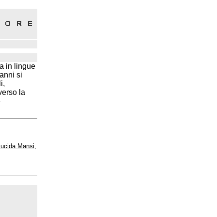
a in lingue
anni si
i,
verso la
e
 Lucida Mansi,