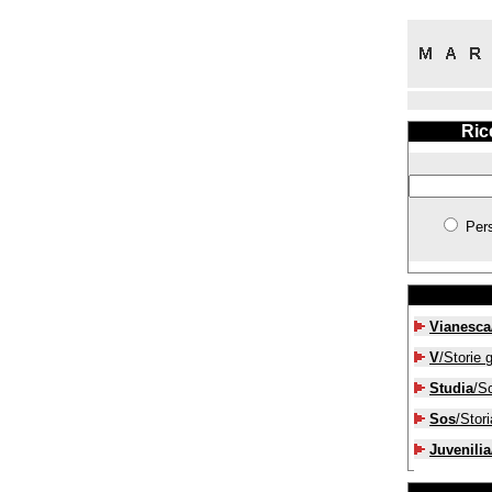
Ric
Per
Vianesca
V
/Storie g
Studia
/S
Sos
/Stori
Juvenilia