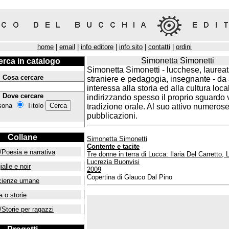
home
|
email
|
info editore
|
info sito
|
contatti
|
ordini
Simonetta Simonetti
erca in catalogo
Simonetta Simonetti - lucchese, laureat
Cosa cercare
straniere e pedagogia, insegnante - da 
interessa alla storia ed alla cultura local
Dove cercare
indirizzando spesso il proprio sguardo 
sona
Titolo
tradizione orale. Al suo attivo numeros
pubblicazioni.
Collane
Simonetta Simonetti
Contente e tacite
/Poesia e narrativa
Tre donne in terra di Lucca: Ilaria Del Carretto,
Lucrezia Buonvisi
ialle e noir
2009
Copertina di Glauco Dal Pino
cienze umane
a o storie
/Storie per ragazzi