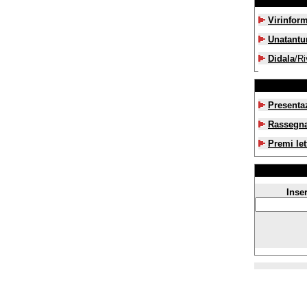
Virinfor
Unatant
Didala
/Ri
Presenta
Rassegn
Premi let
Inser