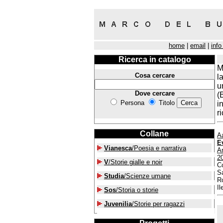
home
|
email
|
info
Ricerca in catalogo
M
Cosa cercare
l
u
Dove cercare
(
Persona
Titolo
i
r
Collane
A
E
Vianesca
/Poesia e narrativa
An
2
V
/Storie gialle e noir
Co
Sa
Studia
/Scienze umane
Ro
Il
Sos
/Storia o storie
Juvenilia
/Storie per ragazzi