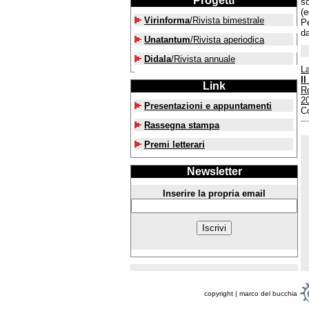
Progetti
so
(e
Virinforma
/Rivista bimestrale
Pe
da
Unatantum
/Rivista aperiodica
Didala
/Rivista annuale
La
I
Link
R
2
Presentazioni e appuntamenti
C
Rassegna stampa
Premi letterari
Newsletter
Inserire la propria email
copyright | marco del bucchia