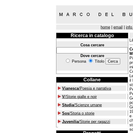
home
|
email
|
info
Ricerca in catalogo
Li
Cosa cercare
C
M
Dove cercare
Pi
Persona
Titolo
pr
in
Co
Le
Collane
il
st
Vianesca
/Poesia e narrativa
Pe
Pe
V
/Storie gialle e noir
Ge
po
Studia
/Scienze umane
Gi
19
Sos
/Storia o storie
e
ch
Juvenilia
/Storie per ragazzi
st
sc