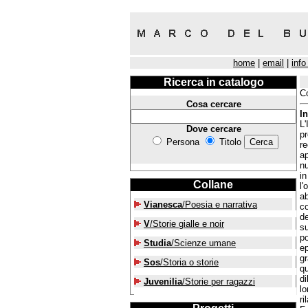
home
|
email
|
info
Ricerca in catalogo
Co
Cosa cercare
I
L'
Dove cercare
pr
Persona
Titolo
re
ap
nu
i
Collane
l'
ab
Vianesca
/Poesia e narrativa
co
de
V
/Storie gialle e noir
su
po
Studia
/Scienze umane
ep
gr
Sos
/Storia o storie
qu
di
Juvenilia
/Storie per ragazzi
lo
ri