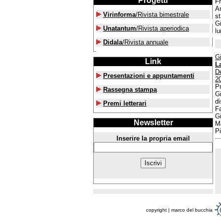
Progetti
F
Ar
Virinforma
/Rivista bimestrale
st
Gi
Unatantum
/Rivista aperiodica
lu
Didala
/Rivista annuale
G
Link
L
D
Presentazioni e appuntamenti
2
Pr
Rassegna stampa
Gi
di
Premi letterari
F
G
Newsletter
M
Pi
Inserire la propria email
copyright | marco del bucchia