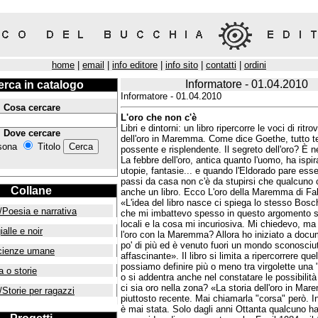
home
|
email
|
info editore
|
info sito
|
contatti
|
ordini
Informatore - 01.04.2010
erca in catalogo
Informatore - 01.04.2010
Cosa cercare
L'oro che non c'è
Libri e dintorni: un libro ripercorre le voci di rit
Dove cercare
dell'oro in Maremma. Come dice Goethe, tutto te
sona
Titolo
possente e risplendente. Il segreto dell'oro? È n
La febbre dell'oro, antica quanto l'uomo, ha ispi
utopie, fantasie... e quando l'Eldorado pare ess
passi da casa non c'è da stupirsi che qualcuno c
Collane
anche un libro. Ecco L'oro della Maremma di Fa
«L'idea del libro nasce ci spiega lo stesso Bosch
/Poesia e narrativa
che mi imbattevo spesso in questo argomento su
locali e la cosa mi incuriosiva. Mi chiedevo, ma
ialle e noir
l'oro con la Maremma? Allora ho iniziato a doc
po' di più ed è venuto fuori un mondo sconosciu
cienze umane
affascinante». Il libro si limita a ripercorrere que
possiamo definire più o meno tra virgolette una "
a o storie
o si addentra anche nel constatare le possibilit
ci sia oro nella zona? «La storia dell'oro in Ma
/Storie per ragazzi
piuttosto recente. Mai chiamarla "corsa" però. In
è mai stata. Solo dagli anni Ottanta qualcuno ha