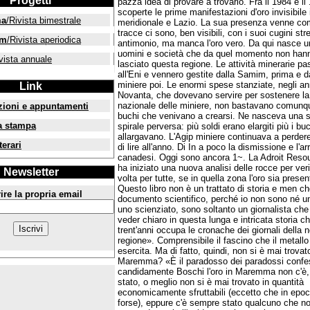
Progetti
pazza idea di provare a trovarlo. Fra il 1984 e i
scoperte le prime manifestazioni d'oro invisibile
ma
/Rivista bimestrale
meridionale e Lazio. La sua presenza venne co
tracce ci sono, ben visibili, con i suoi cugini stre
um
/Rivista aperiodica
antimonio, ma manca l'oro vero. Da qui nasce un
uomini e società che da quel momento non han
vista annuale
lasciato questa regione. Le attività minerarie p
all'Eni e vennero gestite dalla Samim, prima e da
miniere poi. Le enormi spese stanziate, negli an
Link
Novanta, che dovevano servire per sostenere la
nazionale delle miniere, non bastavano comunqu
zioni e appuntamenti
buchi che venivano a crearsi. Ne nasceva una s
a stampa
spirale perversa: più soldi erano elargiti più i buc
allargavano. L'Agip miniere continuava a perdere
terari
di lire all'anno. Di In a poco la dismissione e l'ar
canadesi. Oggi sono ancora 1~. La Adroit Reso
ha iniziato una nuova analisi delle rocce per veri
Newsletter
volta per tutte, se in quella zona l'oro sia prese
Questo libro non è un trattato di storia e men 
ire la propria email
documento scientifico, perché io non sono né u
uno scienziato, sono soltanto un giornalista che
veder chiaro in questa lunga e intricata storia c
trent'anni occupa le cronache dei giornali della 
regione». Comprensibile il fascino che il metallo
esercita. Ma di fatto, quindi, non si è mai trovat
Maremma? «È il paradosso dei paradossi conf
candidamente Boschi l'oro in Maremma non c'è,
stato, o meglio non si è mai trovato in quantità
economicamente sfruttabili (eccetto che in epo
forse), eppure c'è sempre stato qualcuno che no