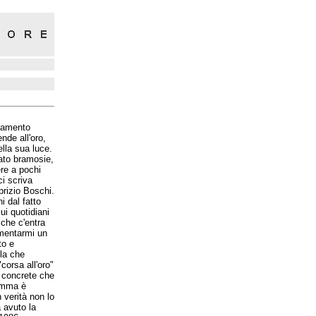
rovamento
nde all'oro,
ella sua luce.
rato bramosie,
ere a pochi
i scriva
brizio Boschi.
i dal fatto
i quotidiani
 che c'entra
umentarmi un
to e
lla che
corsa all'oro"
à concrete che
remma è
 verità non lo
 avuto la