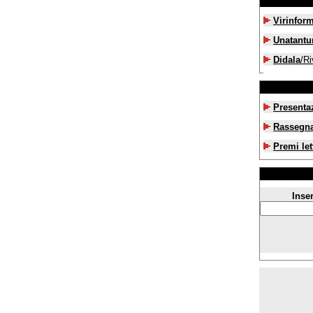
Virinfor
Unatant
Didala
/Ri
Presenta
Rassegn
Premi let
Inser