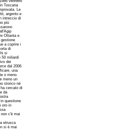
l 1986 vennero
 in Toscana
mprovata. Le
tti, argento e
 intreccio di
no più
assarono
ll'Agip
ni Ottanta e
 gestione
e a coprire i
orta di
hi si
 50 miliardi
rivo dei
urce dal 2006
ficare, una
nte o meno.
che meno un
no storico né
 ha cercato di
he da
nostra
 in questione
o oro in
essa
 non c'è mai
ca etrusca
n si è mai