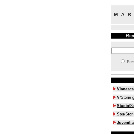
Ric
Per
Vianesca
V
/Storie g
Studia
/S
Sos
/Stori
Juvenilia