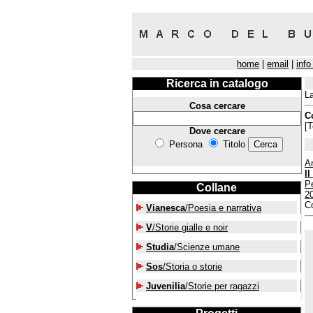
home
|
email
|
info
Ricerca in catalogo
La
Cosa cercare
C
[T
Dove cercare
Persona
Titolo
A
I
Pe
Collane
2
Co
Vianesca
/Poesia e narrativa
V
/Storie gialle e noir
Studia
/Scienze umane
Sos
/Storia o storie
Juvenilia
/Storie per ragazzi