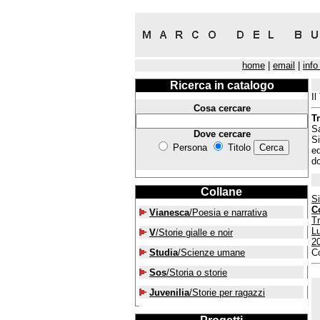
home
|
email
|
info
Ricerca in catalogo
Il
Cosa cercare
Tr
Sa
Dove cercare
Si
Persona
Titolo
ed
d
Collane
S
C
Vianesca
/Poesia e narrativa
Tr
L
V
/Storie gialle e noir
2
Studia
/Scienze umane
Co
Sos
/Storia o storie
Juvenilia
/Storie per ragazzi