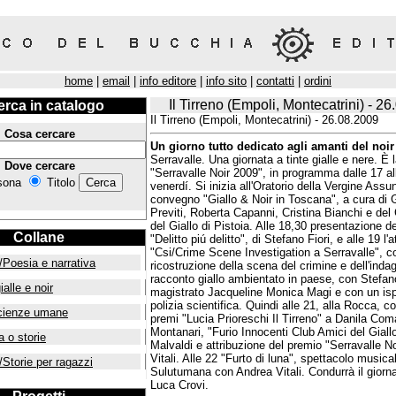
home
|
email
|
info editore
|
info sito
|
contatti
|
ordini
Il Tirreno (Empoli, Montecatrini) - 2
erca in catalogo
Il Tirreno (Empoli, Montecatrini) - 26.08.2009
Cosa cercare
Un giorno tutto dedicato agli amanti del noir
Serravalle. Una giornata a tinte gialle e nere. È
Dove cercare
"Serravalle Noir 2009", in programma dalle 17 al
sona
Titolo
venerdí. Si inizia all'Oratorio della Vergine Assun
convegno "Giallo & Noir in Toscana", a cura di
Previti, Roberta Capanni, Cristina Bianchi e del
del Giallo di Pistoia. Alle 18,30 presentazione de
Collane
"Delitto piú delitto", di Stefano Fiori, e alle 19 l'
"Csi/Crime Scene Investigation a Serravalle", c
/Poesia e narrativa
ricostruzione della scena del crimine e dell'inda
racconto giallo ambientato in paese, con Stefano
ialle e noir
magistrato Jacqueline Monica Magi e con un isp
polizia scientifica. Quindi alle 21, alla Rocca, 
cienze umane
premi "Lucia Prioreschi Il Tirreno" a Danila Com
Montanari, "Furio Innocenti Club Amici del Gial
a o storie
Malvaldi e attribuzione del premio "Serravalle N
Vitali. Alle 22 "Furto di luna", spettacolo musica
/Storie per ragazzi
Sulutumana con Andrea Vitali. Condurrà il giorna
Luca Crovi.