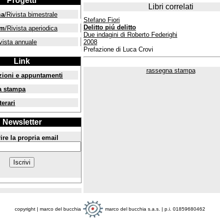
Progetti
Libri correlati
ma
/Rivista bimestrale
Stefano Fiori
Delitto piú delitto
um
/Rivista aperiodica
Due indagini di Roberto Federighi
vista annuale
2008
Prefazione di Luca Crovi
Link
rassegna stampa
zioni e appuntamenti
a stampa
terari
Newsletter
ire la propria email
copyright | marco del bucchia
marco del bucchia s.a.s. | p.i. 01859680462