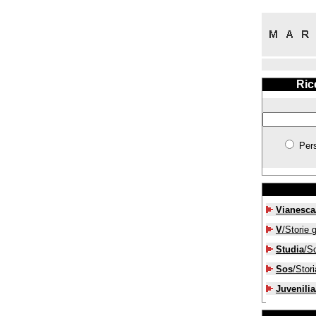
Ric
Per
Vianesca
V
/Storie g
Studia
/S
Sos
/Stori
Juvenilia