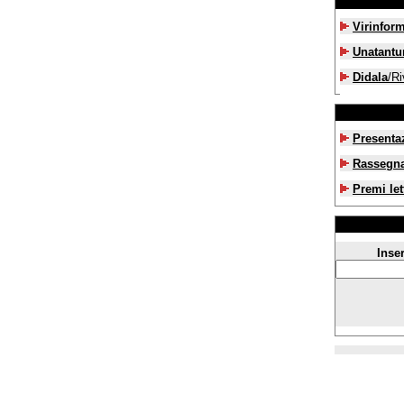
Virinfor
Unatant
Didala
/Ri
Presenta
Rassegn
Premi let
Inser