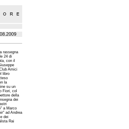
6.08.2009
 la rassegna
le 24 di
ta, con il
 Giuseppe
 Club Amici
l libro
atteso
on la
gine su un
 Fiori, col
ettore della
consegna dei
astri
lo" a Marco
oir" ad Andrea
le dei
lista Rai