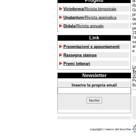
Progetti
di
il
Virinforma
/Rivista bimestrale
Gr
pr
Unatantum
/Rivista aperiodica
de
vi
Didala
/Rivista annuale
pe
2
l'
Link
se
an
Presentazioni e appuntamenti
e 
Rassegna stampa
Premi letterari
L
T
Newsletter
2
Pr
Inserire la propria email
B
copyright | marco del bucchia