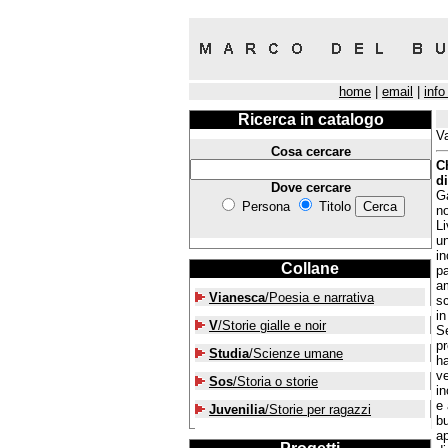
home
|
email
|
info
Ricerca in catalogo
Va
Cosa cercare
C
d
Dove cercare
Ga
Persona
Titolo
no
Li
un
in
Collane
pa
am
Vianesca
/Poesia e narrativa
sc
in
V
/Storie gialle e noir
Se
pr
Studia
/Scienze umane
ha
ve
Sos
/Storia o storie
in
e 
Juvenilia
/Storie per ragazzi
bu
ap