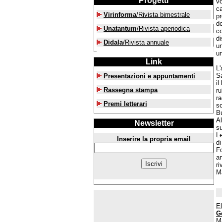
Progetti
vo
ca
Virinforma
/Rivista bimestrale
pr
de
Unatantum
/Rivista aperiodica
c
di
Didala
/Rivista annuale
un
un
Link
L'
Sa
Presentazioni e appuntamenti
il
Rassegna stampa
ru
ra
Premi letterari
so
Bu
Al
Newsletter
su
Le
Inserire la propria email
di
Fo
an
ri
M
El
Ge
Ma