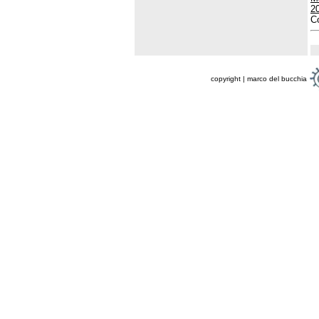
2
Co
copyright | marco del bucchia