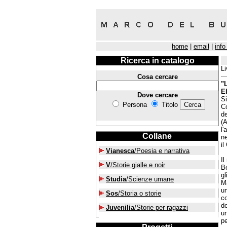
home
|
email
|
info
Ricerca in catalogo
Li
Cosa cercare
"
E
Dove cercare
Si
Persona
Titolo
C
de
(A
l'
Collane
ne
il
Vianesca
/Poesia e narrativa
Il
V
/Storie gialle e noir
Be
gl
Studia
/Scienze umane
Ma
un
Sos
/Storia o storie
co
do
Juvenilia
/Storie per ragazzi
un
p