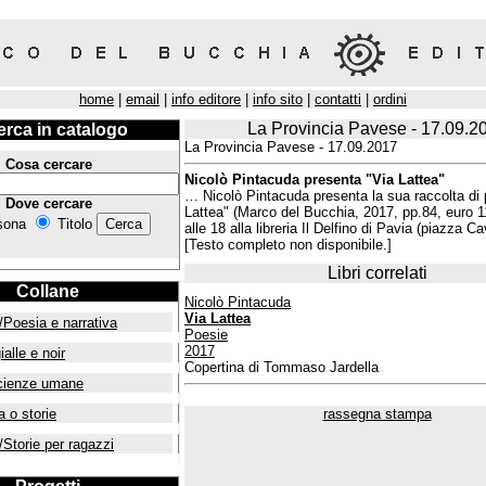
home
|
email
|
info editore
|
info sito
|
contatti
|
ordini
La Provincia Pavese - 17.09.2
erca in catalogo
La Provincia Pavese - 17.09.2017
Cosa cercare
Nicolò Pintacuda presenta "Via Lattea"
… Nicolò Pintacuda presenta la sua raccolta di 
Dove cercare
Lattea" (Marco del Bucchia, 2017, pp.84, euro 1
sona
Titolo
alle 18 alla libreria Il Delfino di Pavia (piazza 
[Testo completo non disponibile.]
Libri correlati
Collane
Nicolò Pintacuda
Via Lattea
/Poesia e narrativa
Poesie
2017
ialle e noir
Copertina di Tommaso Jardella
cienze umane
a o storie
rassegna stampa
/Storie per ragazzi