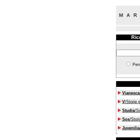
Ric
Per
Vianesca
V
/Storie g
Studia
/S
Sos
/Stori
Juvenilia