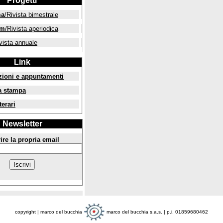
Progetti
ma
/Rivista bimestrale
um
/Rivista aperiodica
vista annuale
Link
zioni e appuntamenti
a stampa
terari
Newsletter
ire la propria email
copyright | marco del bucchia
marco del bucchia s.a.s. | p.i. 01859680462