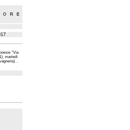
017
poesie "Via
1), martedì
Cavagneria)…