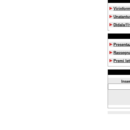
Virinfor
Unatant
Didala
/Ri
Presenta
Rassegn
Premi let
Inser