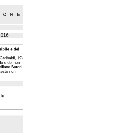
2016
ibile e del
Garibaldi, 19)
le e del non
iliano Baroni
[testo non
ile