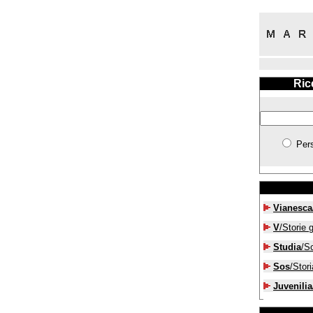
Ric
Per
Vianesca
V
/Storie g
Studia
/S
Sos
/Stori
Juvenilia