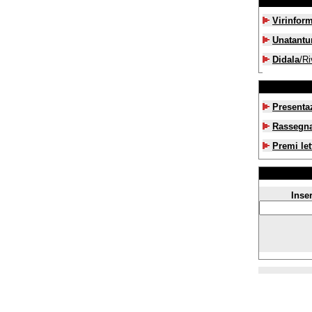
Virinfor
Unatant
Didala
/Ri
Presenta
Rassegn
Premi let
Inser