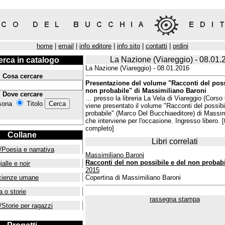
home
|
email
|
info editore
|
info sito
|
contatti
|
ordini
La Nazione (Viareggio) - 08.01.
erca in catalogo
La Nazione (Viareggio) - 08.01.2016
Cosa cercare
Presentazione del volume "Racconti del poss
non probabile" di Massimiliano Baroni
Dove cercare
… presso la libreria La Vela di Viareggio (Corso 
sona
Titolo
viene presentato il volume "Racconti del possibi
probabile" (Marco Del Bucchiaeditore) di Massim
che interviene per l'occasione. Ingresso libero. 
completo]
Collane
Libri correlati
/Poesia e narrativa
Massimiliano Baroni
Racconti del non possibile e del non probab
ialle e noir
2015
cienze umane
Copertina di Massimiliano Baroni
a o storie
rassegna stampa
/Storie per ragazzi