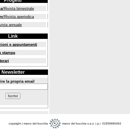
Progetti
ma
/Rivista bimestrale
um
/Rivista aperiodica
vista annuale
Link
zioni e appuntamenti
a stampa
terari
Newsletter
ire la propria email
copyright | marco del bucchia
marco del bucchia s.a.s. | p.i. 01859680462