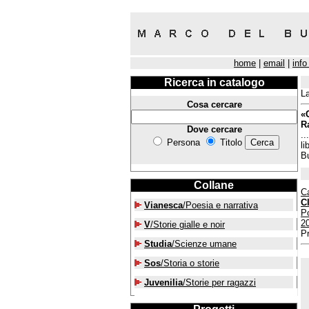
home
|
email
|
info
Ricerca in catalogo
La
Cosa cercare
«
R
Dove cercare
.
Persona
Titolo
li
Bu
Collane
C
C
Vianesca
/Poesia e narrativa
P
2
V
/Storie gialle e noir
P
Studia
/Scienze umane
Sos
/Storia o storie
Juvenilia
/Storie per ragazzi