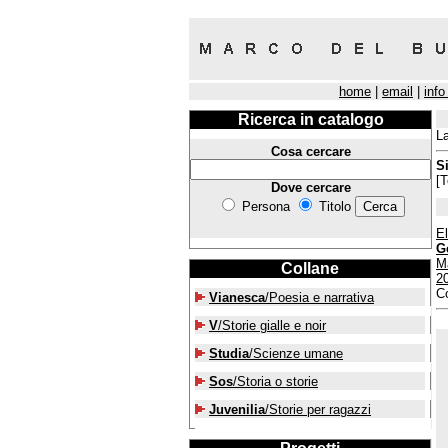
home
|
email
|
info
Ricerca in catalogo
La
Cosa cercare
Si
[T
Dove cercare
Persona
Titolo
El
Ge
Ma
Collane
2
Co
Vianesca
/Poesia e narrativa
V
/Storie gialle e noir
Studia
/Scienze umane
Sos
/Storia o storie
Juvenilia
/Storie per ragazzi