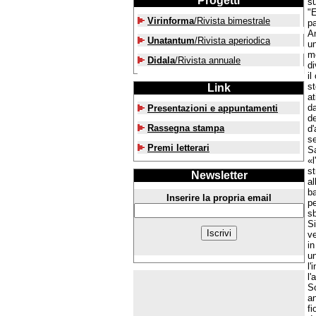
Progetti
s
"E
Virinforma
/Rivista bimestrale
pa
An
Unatantum
/Rivista aperiodica
un
mo
Didala
/Rivista annuale
di
il
st
Link
at
da
Presentazioni e appuntamenti
d
Rassegna stampa
d'
se
Premi letterari
Sa
«l
st
Newsletter
al
ba
Inserire la propria email
pe
sb
Si
ve
in
un
l'
l'
So
a
fi