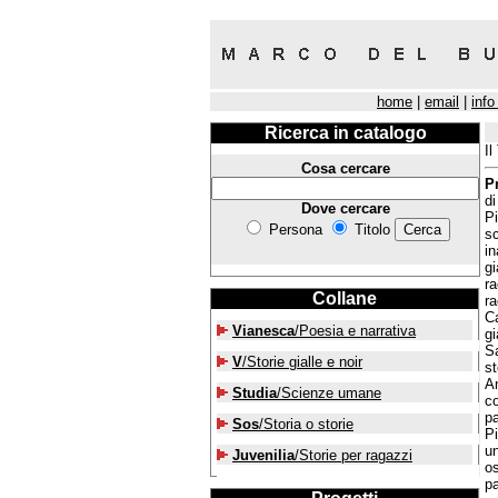
home
|
email
|
info
Ricerca in catalogo
Il
Cosa cercare
Pr
di
Dove cercare
Pi
Persona
Titolo
sc
in
gi
ra
Collane
ra
C
Vianesca
/Poesia e narrativa
gi
Sa
V
/Storie gialle e noir
st
An
Studia
/Scienze umane
co
pa
Sos
/Storia o storie
P
un
Juvenilia
/Storie per ragazzi
os
pa