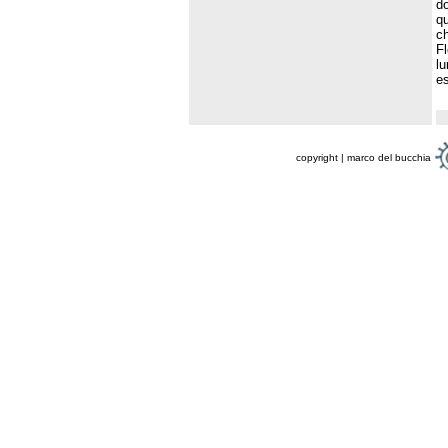
d
qu
ch
Fl
lu
es
copyright | marco del bucchia