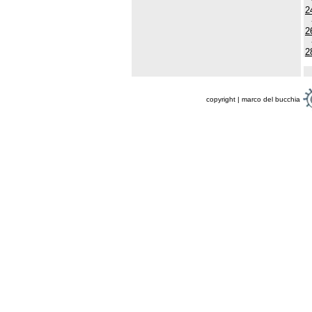
2
2
2
copyright | marco del bucchia