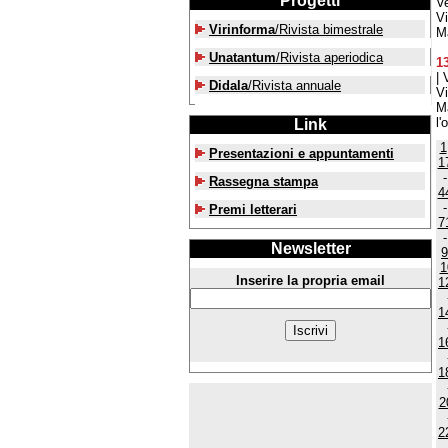
Progetti
Ve
V
Virinforma
/Rivista bimestrale
Ma
Unatantum
/Rivista aperiodica
1
| 
Didala
/Rivista annuale
V
M
l'
Link
1
Presentazioni e appuntamenti
1
Rassegna stampa
4
Premi letterari
7
Newsletter
9
1
Inserire la propria email
1
1
1
1
2
2