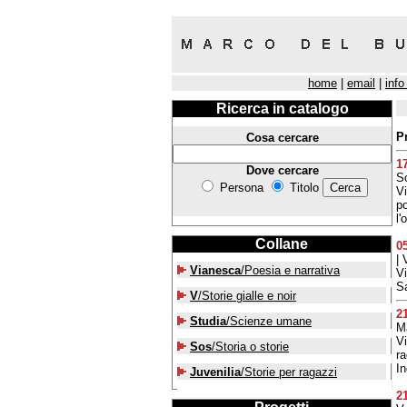
home
|
email
|
info
Ricerca in catalogo
P
Cosa cercare
1
Dove cercare
S
Persona
Titolo
V
po
l'
Collane
0
| 
Vianesca
/Poesia e narrativa
V
Sa
V
/Storie gialle e noir
2
Studia
/Scienze umane
M
Vi
Sos
/Storia o storie
ra
In
Juvenilia
/Storie per ragazzi
2