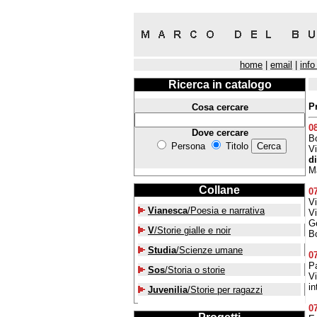
home
|
email
|
info
Ricerca in catalogo
P
Cosa cercare
0
Dove cercare
Bo
Persona
Titolo
V
d
Ma
Collane
0
Vi
Vianesca
/Poesia e narrativa
V
Ge
V
/Storie gialle e noir
Bo
Studia
/Scienze umane
0
P
Sos
/Storia o storie
V
in
Juvenilia
/Storie per ragazzi
0