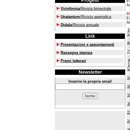
Progetti
E
A
Virinforma
/Rivista bimestrale
0
Unatantum
/Rivista aperiodica
E
A
Didala
/Rivista annuale
1
1
Link
4
Presentazioni e appuntamenti
7
Rassegna stampa
9
Premi letterari
1
1
Newsletter
1
Inserire la propria email
1
1
2
2
2
2