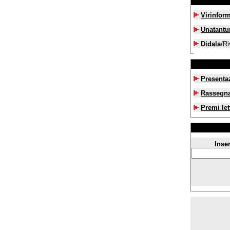
Virinfor
Unatant
Didala
/Ri
Presenta
Rassegn
Premi let
Inser