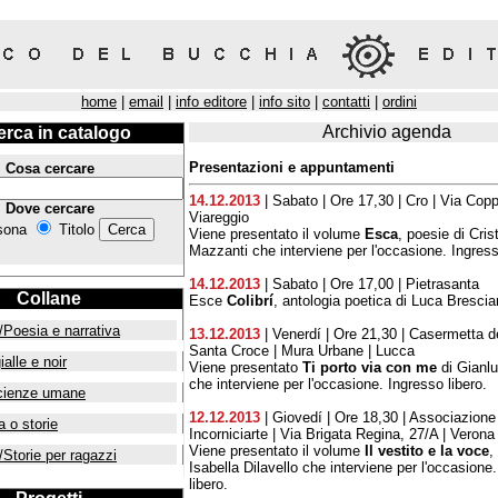
home
|
email
|
info editore
|
info sito
|
contatti
|
ordini
Archivio agenda
erca in catalogo
Presentazioni e appuntamenti
Cosa cercare
14.12.2013
| Sabato | Ore 17,30 | Cro | Via Copp
Dove cercare
Viareggio
sona
Titolo
Viene presentato il volume
Esca
, poesie di Cris
Mazzanti che interviene per l'occasione. Ingress
14.12.2013
| Sabato | Ore 17,00 | Pietrasanta
Collane
Esce
Colibrí
, antologia poetica di Luca Brescia
/Poesia e narrativa
13.12.2013
| Venerdí | Ore 21,30 | Casermetta d
Santa Croce | Mura Urbane | Lucca
ialle e noir
Viene presentato
Ti porto via con me
di Gianl
che interviene per l'occasione. Ingresso libero.
cienze umane
12.12.2013
| Giovedí | Ore 18,30 | Associazione
a o storie
Incorniciarte | Via Brigata Regina, 27/A | Verona
Viene presentato il volume
Il vestito e la voce
,
/Storie per ragazzi
Isabella Dilavello che interviene per l'occasione
libero.