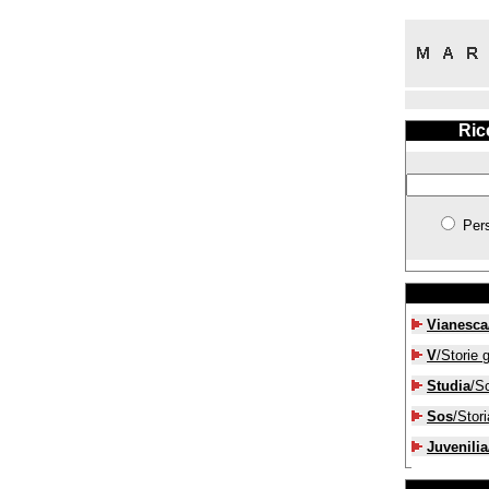
Ric
Per
Vianesca
V
/Storie g
Studia
/S
Sos
/Stori
Juvenilia