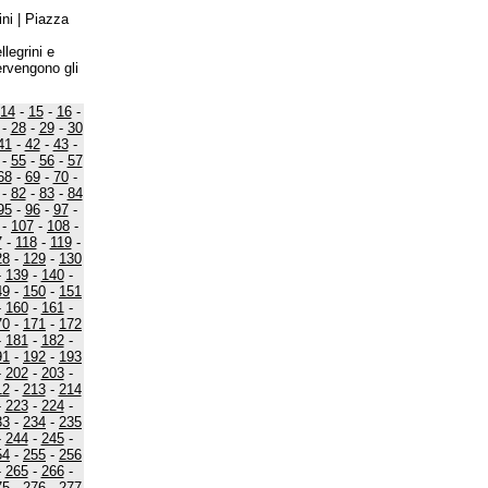
ni | Piazza
legrini e
ervengono gli
14
-
15
-
16
-
-
28
-
29
-
30
41
-
42
-
43
-
-
55
-
56
-
57
68
-
69
-
70
-
-
82
-
83
-
84
95
-
96
-
97
-
-
107
-
108
-
7
-
118
-
119
-
28
-
129
-
130
-
139
-
140
-
49
-
150
-
151
-
160
-
161
-
70
-
171
-
172
-
181
-
182
-
91
-
192
-
193
-
202
-
203
-
12
-
213
-
214
-
223
-
224
-
33
-
234
-
235
-
244
-
245
-
54
-
255
-
256
-
265
-
266
-
75
-
276
-
277