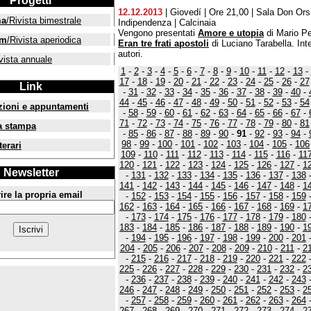
Progetti
12.12.2013
| Giovedí | Ore 21,00 | Sala Don Orsi
ma
/Rivista bimestrale
Indipendenza | Calcinaia
Vengono presentati
Amore e utopia
di Mario Pel
um
/Rivista aperiodica
Eran tre frati apostoli
di Luciano Tarabella. Int
autori.
vista annuale
1
-
2
-
3
-
4
-
5
-
6
-
7
-
8
-
9
-
10
-
11
-
12
-
13
-
17
-
18
-
19
-
20
-
21
-
22
-
23
-
24
-
25
-
26
-
27
Link
-
31
-
32
-
33
-
34
-
35
-
36
-
37
-
38
-
39
-
40
-
44
-
45
-
46
-
47
-
48
-
49
-
50
-
51
-
52
-
53
-
54
zioni e appuntamenti
-
58
-
59
-
60
-
61
-
62
-
63
-
64
-
65
-
66
-
67
-
71
-
72
-
73
-
74
-
75
-
76
-
77
-
78
-
79
-
80
-
81
a stampa
-
85
-
86
-
87
-
88
-
89
-
90
-
91
-
92
-
93
-
94
-
98
-
99
-
100
-
101
-
102
-
103
-
104
-
105
-
106
terari
109
-
110
-
111
-
112
-
113
-
114
-
115
-
116
-
11
120
-
121
-
122
-
123
-
124
-
125
-
126
-
127
-
1
Newsletter
-
131
-
132
-
133
-
134
-
135
-
136
-
137
-
138
141
-
142
-
143
-
144
-
145
-
146
-
147
-
148
-
1
ire la propria email
-
152
-
153
-
154
-
155
-
156
-
157
-
158
-
159
162
-
163
-
164
-
165
-
166
-
167
-
168
-
169
-
1
-
173
-
174
-
175
-
176
-
177
-
178
-
179
-
180
183
-
184
-
185
-
186
-
187
-
188
-
189
-
190
-
1
-
194
-
195
-
196
-
197
-
198
-
199
-
200
-
201
204
-
205
-
206
-
207
-
208
-
209
-
210
-
211
-
2
-
215
-
216
-
217
-
218
-
219
-
220
-
221
-
222
225
-
226
-
227
-
228
-
229
-
230
-
231
-
232
-
2
-
236
-
237
-
238
-
239
-
240
-
241
-
242
-
243
246
-
247
-
248
-
249
-
250
-
251
-
252
-
253
-
2
-
257
-
258
-
259
-
260
-
261
-
262
-
263
-
264
267
-
268
-
269
-
270
-
271
-
272
-
273
-
274
-
2