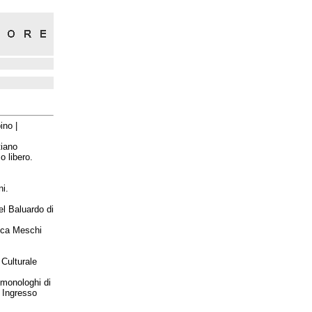
ino |
tiano
o libero.
ni.
el Baluardo di
uca Meschi
 Culturale
 monologhi di
. Ingresso