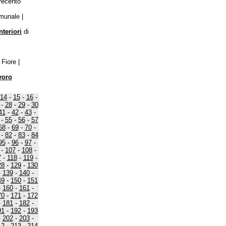
ovecento
munale |
nteriori
di
.
Fiore |
voro
14
-
15
-
16
-
-
28
-
29
-
30
41
-
42
-
43
-
-
55
-
56
-
57
68
-
69
-
70
-
-
82
-
83
-
84
95
-
96
-
97
-
-
107
-
108
-
7
-
118
-
119
-
28
-
129
-
130
-
139
-
140
-
49
-
150
-
151
-
160
-
161
-
70
-
171
-
172
-
181
-
182
-
91
-
192
-
193
-
202
-
203
-
12
-
213
-
214