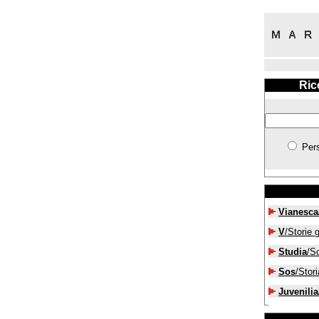
Ric
Per
Vianesca
V
/Storie g
Studia
/S
Sos
/Stori
Juvenilia