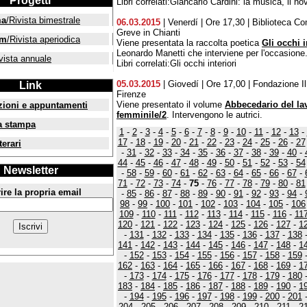
Progetti
Libri correlati:Giancarlo Cardini: la musica, il n
ma
/Rivista bimestrale
06.03.2015
| Venerdí | Ore 17,30 | Biblioteca Co
Greve in Chianti
um
/Rivista aperiodica
Viene presentata la raccolta poetica
Gli occhi i
Leonardo Manetti che interviene per l'occasione
vista annuale
Libri correlati:Gli occhi interiori
05.03.2015
| Giovedí | Ore 17,00 | Fondazione Il 
Link
Firenze
Viene presentato il volume
Abbecedario del la
zioni e appuntamenti
femminile/2
. Intervengono le autrici.
a stampa
1
-
2
-
3
-
4
-
5
-
6
-
7
-
8
-
9
-
10
-
11
-
12
-
13
-
17
-
18
-
19
-
20
-
21
-
22
-
23
-
24
-
25
-
26
-
27
terari
-
31
-
32
-
33
-
34
-
35
-
36
-
37
-
38
-
39
-
40
-
44
-
45
-
46
-
47
-
48
-
49
-
50
-
51
-
52
-
53
-
54
Newsletter
-
58
-
59
-
60
-
61
-
62
-
63
-
64
-
65
-
66
-
67
-
71
-
72
-
73
-
74
-
75
-
76
-
77
-
78
-
79
-
80
-
81
ire la propria email
-
85
-
86
-
87
-
88
-
89
-
90
-
91
-
92
-
93
-
94
-
98
-
99
-
100
-
101
-
102
-
103
-
104
-
105
-
106
109
-
110
-
111
-
112
-
113
-
114
-
115
-
116
-
11
120
-
121
-
122
-
123
-
124
-
125
-
126
-
127
-
1
-
131
-
132
-
133
-
134
-
135
-
136
-
137
-
138
141
-
142
-
143
-
144
-
145
-
146
-
147
-
148
-
1
-
152
-
153
-
154
-
155
-
156
-
157
-
158
-
159
162
-
163
-
164
-
165
-
166
-
167
-
168
-
169
-
1
-
173
-
174
-
175
-
176
-
177
-
178
-
179
-
180
183
-
184
-
185
-
186
-
187
-
188
-
189
-
190
-
1
-
194
-
195
-
196
-
197
-
198
-
199
-
200
-
201
204
-
205
-
206
-
207
-
208
-
209
-
210
-
211
-
2