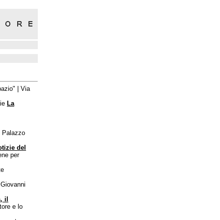
azio" | Via
sie
La
| Palazzo
tizie del
iene per
te
 Giovanni
 il
tore e lo