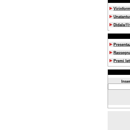
Virinfor
Unatant
Didala
/Ri
Presenta
Rassegn
Premi let
Inser