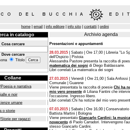
home
|
email
|
info editore
|
info sito
|
contatti
|
ordini
Archivio agenda
erca in catalogo
Presentazioni e appuntamenti
Cosa cercare
28.03.2015
| Sabato | Ore 17,00 | Libreria "Lo Sp
Dove cercare
dell'Ospizio | Pistoia
sona
Titolo
Alessandra Pastore presenta la raccolta di poe
matematica dei sogni
di Diego Baldassarre.
Libri correlati:La matematica dei sogni
Collane
27.03.2015
| Venerdì | Ore 21,00 | Sala Anfossi 
Comunale | Guarene
/Poesia e narrativa
Viene presentata la raccolta di poesie
Chi ha no
mio vero presente
di Liliana Fantini che interv
ialle e noir
l'occasione. Ingresso libero.
Libri correlati:Chi ha notizie del mio vero presen
cienze umane
07.03.2015
| Sabato | Ore 16,00 | Conservatorio
a o storie
Battista Martini | Bologna
Viene presentato
Giancarlo Cardini: la musica,
/Storie per ragazzi
novecento
di Paolo Carradori. Intervengono l'au
stesso Giancarlo Cardini.