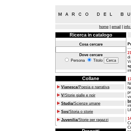
home
|
email
|
info
Ricerca in catalogo
P
Cosa cercare
2
Dove cercare
di
Persona
Titolo
Vi
s
in
Collane
1
Ni
Vianesca
/Poesia e narrativa
Ne
pr
V
/Storie gialle e noir
v
br
Studia
/Scienze umane
in
Li
Sos
/Storia o storie
1
Juvenilia
/Storie per ragazzi
Ce
Cr