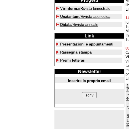
Progetti
Ma
li
Virinforma
/Rivista bimestrale
Li
Unatantum
/Rivista aperiodica
1
lu
Didala
/Rivista annuale
To
Ma
In
Link
To
Presentazioni e appuntamenti
0
Rassegna stampa
Ca
Vi
Premi letterari
v
tu
mu
Newsletter
pr
Li
Inserire la propria email
1
1
4
7
9
1
1