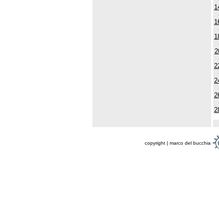
1
1
1
2
2
2
2
2
copyright | marco del bucchia