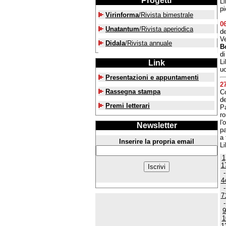
Progetti
Li
pi
Virinforma
/Rivista bimestrale
0
Unatantum
/Rivista aperiodica
de
V
Didala
/Rivista annuale
B
di
Li
Link
u
Presentazioni e appuntamenti
2
Rassegna stampa
Co
de
Premi letterari
Pa
r
l'
Newsletter
pa
a
Inserire la propria email
Li
1
1
4
7
9
1
1