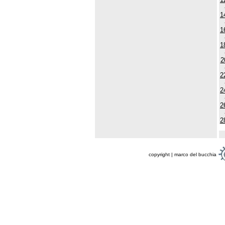
1
1
1
2
2
2
2
2
copyright | marco del bucchia