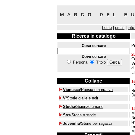
home
|
email
|
info
Ricerca in catalogo
P
Cosa cercare
2
Dove cercare
Ca
Persona
Titolo
Vi
di
Li
Collane
1
| 
Vianesca
/Poesia e narrativa
Ro
Da
V
/Storie gialle e noir
Li
Studia
/Scienze umane
1
M
Sos
/Storia o storie
Ne
le
Juvenilia
/Storie per ragazzi
i
Ma