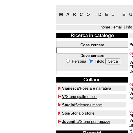
home
|
email
|
info
Ricerca in catalogo
P
Cosa cercare
0
Dove cercare
| 
Persona
Titolo
V
Ci
De
Li
Collane
0
Vianesca
/Poesia e narrativa
P
V
V
/Storie gialle e noir
n
Li
Studia
/Scienze umane
0
Sos
/Storia o storie
P
V
Juvenilia
/Storie per ragazzi
u
Gi