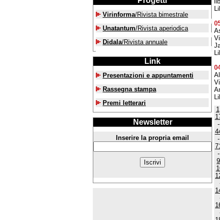
Progetti
li
Li
Virinforma
/Rivista bimestrale
0
Unatantum
/Rivista aperiodica
As
V
Didala
/Rivista annuale
Ja
Li
Link
0
Al
Presentazioni e appuntamenti
V
Rassegna stampa
Am
Li
Premi letterari
1
1
Newsletter
4
Inserire la propria email
7
9
1
1
1
1
1