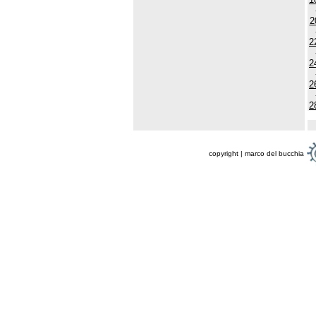
2
2
2
2
2
copyright | marco del bucchia