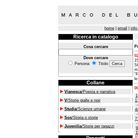
home
|
email
|
info
Ricerca in catalogo
P
Cosa cercare
0
Dove cercare
15
Persona
Titolo
St
ma
"F
le
Collane
0
Vianesca
/Poesia e narrativa
1
V
/Storie gialle e noir
1
Studia
/Scienze umane
4
Sos
/Storia o storie
7
Juvenilia
/Storie per ragazzi
9
1
1