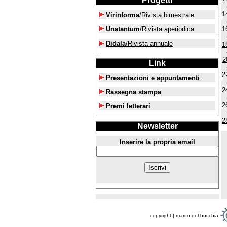
Progetti
1
Virinforma
/Rivista bimestrale
Unatantum
/Rivista aperiodica
1
Didala
/Rivista annuale
1
2
Link
2
Presentazioni e appuntamenti
2
Rassegna stampa
2
Premi letterari
2
Newsletter
Inserire la propria email
copyright | marco del bucchia