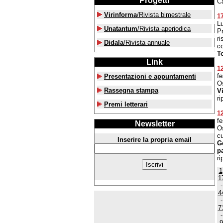
Progetti
C
Virinforma
/Rivista bimestrale
1
L
Unatantum
/Rivista aperiodica
P
ri
Didala
/Rivista annuale
co
T
Link
1
fe
Presentazioni e appuntamenti
O
Rassegna stampa
Vi
ri
Premi letterari
1
fe
Newsletter
Os
c
Inserire la propria email
Ge
p
ri
1
1
4
7
9