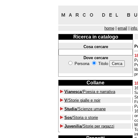
home
|
email
|
info
Ricerca in catalogo
P
Cosa cercare
1
Dove cercare
Pa
Persona
Titolo
P
li
pr
Collane
1
16
Vianesca
/Poesia e narrativa
S
St
V
/Storie gialle e noir
Fi
Pa
Studia
/Scienze umane
16
or
Sos
/Storia o storie
c
Mi
Juvenilia
/Storie per ragazzi
T
in