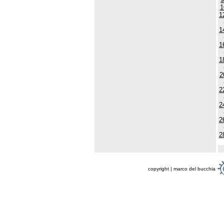
1
1
1
1
1
2
2
2
2
2
copyright | marco del bucchia