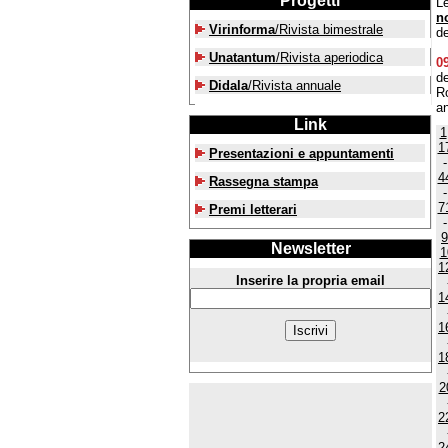
Progetti
Le
n
Virinforma
/Rivista bimestrale
de
Unatantum
/Rivista aperiodica
0
de
Didala
/Rivista annuale
Ro
an
Link
1
1
Presentazioni e appuntamenti
4
Rassegna stampa
7
Premi letterari
9
Newsletter
1
1
Inserire la propria email
1
1
1
2
2
2