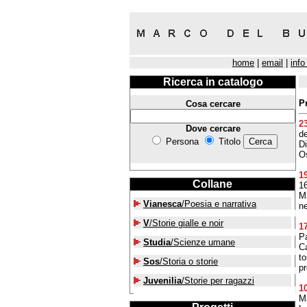
home
|
email
|
info
Ricerca in catalogo
P
Cosa cercare
2
Dove cercare
de
Persona
Titolo
Di
Os
1
Collane
16
Ma
Vianesca
/Poesia e narrativa
ne
V
/Storie gialle e noir
1
Pa
Studia
/Scienze umane
C
to
Sos
/Storia o storie
pr
Juvenilia
/Storie per ragazzi
1
Ma