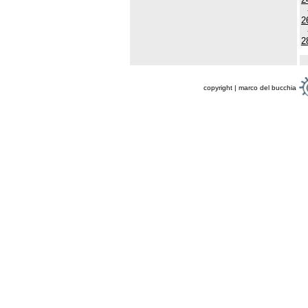
2
2
copyright | marco del bucchia