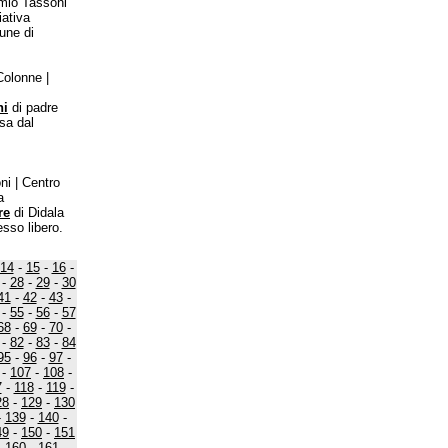
imio Tassoni
iativa
une di
Colonne |
ni
di padre
sa dal
ni | Centro
a
re
di Didala
esso libero.
14
-
15
-
16
-
-
28
-
29
-
30
41
-
42
-
43
-
-
55
-
56
-
57
68
-
69
-
70
-
-
82
-
83
-
84
95
-
96
-
97
-
-
107
-
108
-
7
-
118
-
119
-
28
-
129
-
130
-
139
-
140
-
49
-
150
-
151
-
160
-
161
-