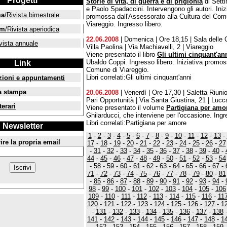
Progetti
Storie di vita, di guerra e di prigionia
di Sett
e Paolo Spadaccini. Intervengono gli autori. Iniz
ma
/Rivista bimestrale
promossa dall'Assessorato alla Cultura del Com
Viareggio. Ingresso libero.
um
/Rivista aperiodica
22.06.2008
| Domenica | Ore 18,15 | Sala delle 
vista annuale
Villa Paolina | Via Machiavelli, 2 | Viareggio
Viene presentato il libro
Gli ultimi cinquant'an
Ubaldo Coppi. Ingresso libero. Iniziativa promos
Link
Comune di Viareggio.
Libri correlati:Gli ultimi cinquant'anni
zioni e appuntamenti
a stampa
20.06.2008
| Venerdí | Ore 17,30 | Saletta Riunio
Pari Opportunità | Via Santa Giustina, 21 | Lucc
terari
Viene presentato il volume
Partigiana per amo
Ghilarducci, che interviene per l'occasione. Ingr
Libri correlati:Partigiana per amore
Newsletter
1
-
2
-
3
-
4
-
5
-
6
-
7
-
8
-
9
-
10
-
11
-
12
-
13
-
ire la propria email
17
-
18
-
19
-
20
-
21
-
22
-
23
-
24
-
25
-
26
-
27
-
31
-
32
-
33
-
34
-
35
-
36
-
37
-
38
-
39
-
40
-
44
-
45
-
46
-
47
-
48
-
49
-
50
-
51
-
52
-
53
-
54
-
58
-
59
-
60
-
61
-
62
-
63
-
64
-
65
-
66
-
67
-
71
-
72
-
73
-
74
-
75
-
76
-
77
-
78
-
79
-
80
-
81
-
85
-
86
-
87
-
88
-
89
-
90
-
91
-
92
-
93
-
94
-
98
-
99
-
100
-
101
-
102
-
103
-
104
-
105
-
106
109
-
110
-
111
-
112
-
113
-
114
-
115
-
116
-
11
120
-
121
-
122
-
123
-
124
-
125
-
126
-
127
-
1
-
131
-
132
-
133
-
134
-
135
-
136
-
137
-
138
141
-
142
-
143
-
144
-
145
-
146
-
147
-
148
-
1
-
152
-
153
-
154
-
155
-
156
-
157
-
158
-
159