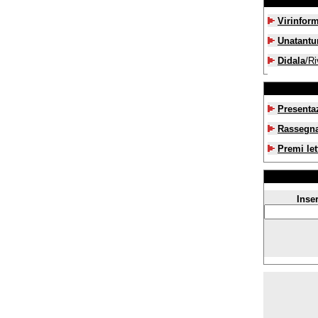
Virinfor
Unatant
Didala
/Ri
Presenta
Rassegn
Premi let
Inser