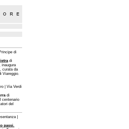
Principe di
ietra
di
, inaugura
, curata da
 Viareggio.
ro | Via Verdi
rra
di
l centenario
atori del
esentanza |
o passi.