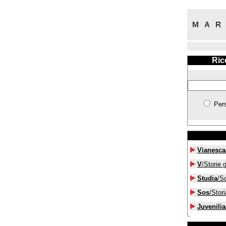
Ric
Per
Vianesca
V
/Storie g
Studia
/S
Sos
/Stori
Juvenilia