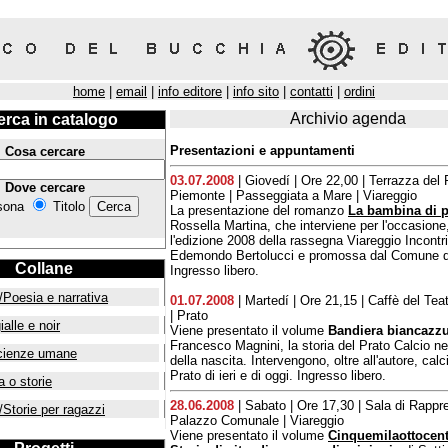
home
|
email
|
info editore
|
info sito
|
contatti
|
ordini
Archivio agenda
erca in catalogo
Presentazioni e appuntamenti
Cosa cercare
03.07.2008
| Giovedí | Ore 22,00 | Terrazza del 
Dove cercare
Piemonte | Passeggiata a Mare | Viareggio
sona
Titolo
La presentazione del romanzo
La bambina di p
Rossella Martina, che interviene per l'occasione
l'edizione 2008 della rassegna Viareggio Incontri
Edemondo Bertolucci e promossa dal Comune di
Collane
Ingresso libero.
/Poesia e narrativa
01.07.2008
| Martedí | Ore 21,15 | Caffè del Teat
| Prato
ialle e noir
Viene presentato il volume
Bandiera biancazzu
Francesco Magnini, la storia del Prato Calcio ne
cienze umane
della nascita. Intervengono, oltre all'autore, calci
Prato di ieri e di oggi. Ingresso libero.
a o storie
28.06.2008
| Sabato | Ore 17,30 | Sala di Rappr
/Storie per ragazzi
Palazzo Comunale | Viareggio
Viene presentato il volume
Cinquemilaottocent