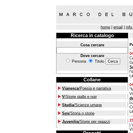
home
|
email
|
info
Ricerca in catalogo
P
Cosa cercare
0
Dove cercare
Ce
Persona
Titolo
Gi
S
l'
Li
Collane
0
Vianesca
/Poesia e narrativa
"M
Vi
V
/Storie gialle e noir
d
Lu
Studia
/Scienze umane
Co
Li
Sos
/Storia o storie
2
Juvenilia
/Storie per ragazzi
| 
Vi