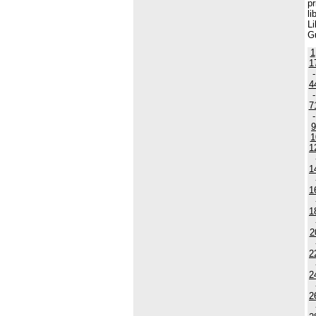
pr
li
Li
Gu
1
1
4
7
9
1
1
1
1
1
2
2
2
2