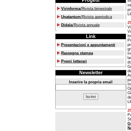
Progetti
In
in
Virinforma
/Rivista bimestrale
p
Li
Unatantum
/Rivista aperiodica
2
Didala
/Rivista annuale
Vi
Vi
In
Link
Pr
pr
Presentazioni e appuntamenti
gr
Rassegna stampa
In
la
Premi letterari
do
Gr
de
Newsletter
An
pa
Inserire la propria email
In
Op
Gi
de
Li
2
P
S
G
N