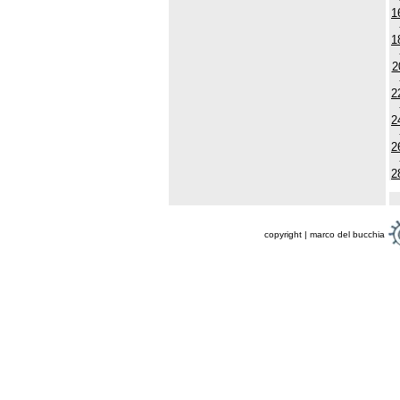
1
1
2
2
2
2
2
copyright | marco del bucchia