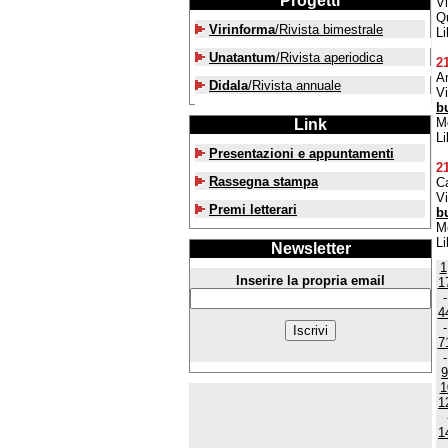
Progetti
Vi
Qu
Virinforma
/Rivista bimestrale
Li
Unatantum
/Rivista aperiodica
2
A
Didala
/Rivista annuale
Vi
b
Mo
Link
Li
Presentazioni e appuntamenti
2
Rassegna stampa
Ca
Vi
Premi letterari
b
Mo
Li
Newsletter
1
Inserire la propria email
1
4
7
9
1
1
1