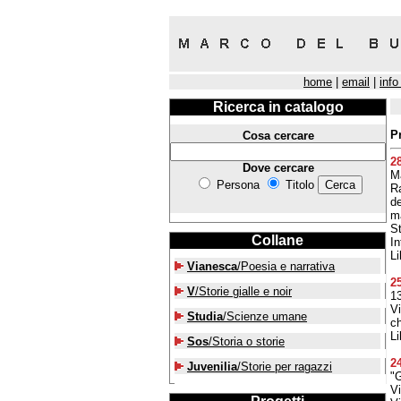
home
|
email
|
info
Ricerca in catalogo
P
Cosa cercare
2
Dove cercare
Ma
Persona
Titolo
Ra
d
ma
St
Collane
In
Li
Vianesca
/Poesia e narrativa
2
V
/Storie gialle e noir
13
Vi
Studia
/Scienze umane
ch
Li
Sos
/Storia o storie
2
Juvenilia
/Storie per ragazzi
"G
V