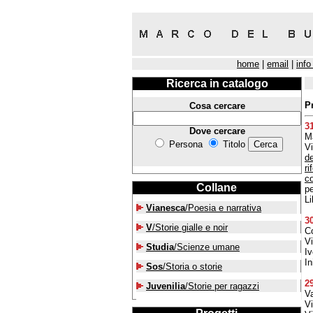
home
|
email
|
info
Ricerca in catalogo
P
Cosa cercare
3
Dove cercare
Ma
Persona
Titolo
V
de
ri
co
Collane
pe
Li
Vianesca
/Poesia e narrativa
3
V
/Storie gialle e noir
Co
V
Studia
/Scienze umane
Iv
In
Sos
/Storia o storie
2
Juvenilia
/Storie per ragazzi
Va
V