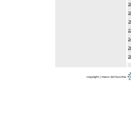
1
1
2
2
2
2
2
copyright | marco del bucchia