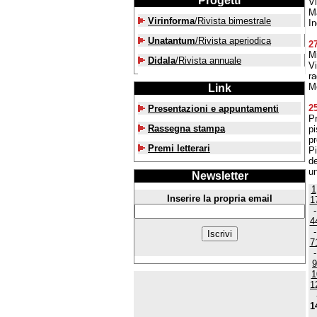
Progetti
Vi
Ma
Virinforma
/Rivista bimestrale
In
Unatantum
/Rivista aperiodica
2
Mi
Didala
/Rivista annuale
V
ra
Mo
Link
2
Presentazioni e appuntamenti
Pr
Rassegna stampa
pi
p
Premi letterari
Pi
de
un
Newsletter
1
Inserire la propria email
1
4
7
9
1
1
1