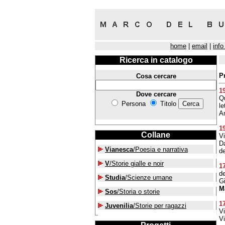
home
|
email
|
info
Ricerca in catalogo
P
Cosa cercare
1
Dove cercare
Q
Persona
Titolo
le
An
1
Collane
Vi
Da
Vianesca
/Poesia e narrativa
de
V
/Storie gialle e noir
1
de
Studia
/Scienze umane
Gi
M
Sos
/Storia o storie
1
Juvenilia
/Storie per ragazzi
Vi
V