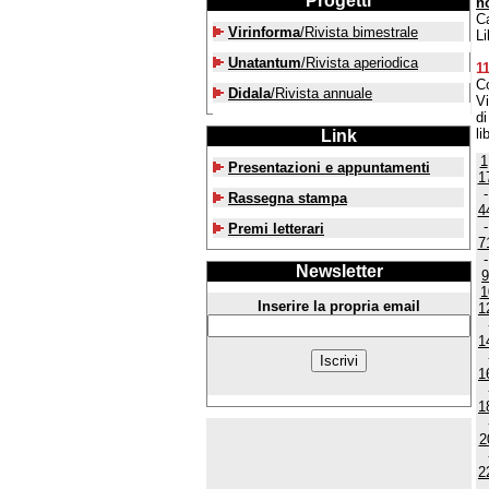
Progetti
n
Ca
Virinforma
/Rivista bimestrale
Li
Unatantum
/Rivista aperiodica
1
Co
Didala
/Rivista annuale
V
di
li
Link
1
Presentazioni e appuntamenti
1
Rassegna stampa
4
Premi letterari
7
Newsletter
9
1
Inserire la propria email
1
1
1
1
2
2