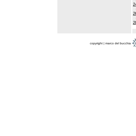
2
2
2
copyright | marco del bucchia