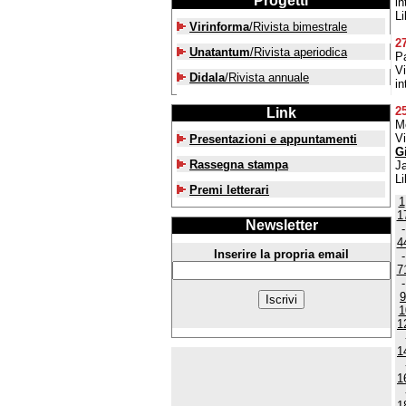
Progetti
in
Li
Virinforma
/Rivista bimestrale
2
Unatantum
/Rivista aperiodica
Pa
V
Didala
/Rivista annuale
in
2
Link
M
Vi
Presentazioni e appuntamenti
Gi
Rassegna stampa
Ja
Li
Premi letterari
1
1
Newsletter
4
Inserire la propria email
7
9
1
1
1
1
1