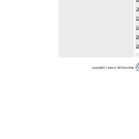
2
2
2
2
2
copyright | marco del bucchia