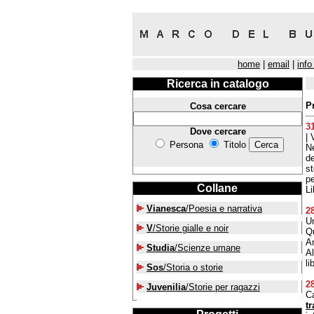
home
|
email
|
info
Ricerca in catalogo
P
Cosa cercare
3
Dove cercare
| 
Persona
Titolo
Ne
de
s
pe
Collane
Li
Vianesca
/Poesia e narrativa
2
U
V
/Storie gialle e noir
Q
An
Studia
/Scienze umane
Al
li
Sos
/Storia o storie
2
Juvenilia
/Storie per ragazzi
Ca
t