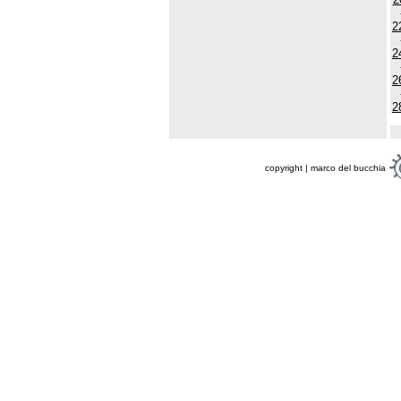
2
2
2
2
copyright | marco del bucchia