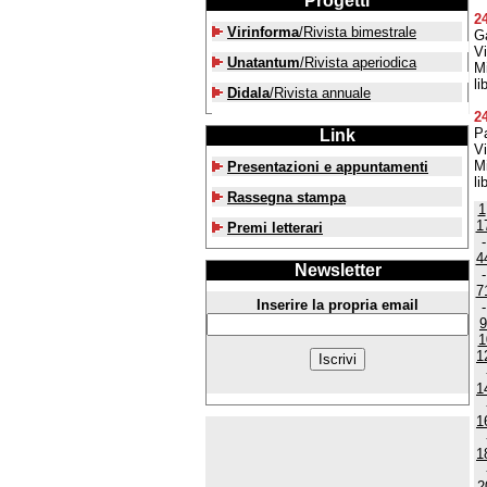
Progetti
2
Virinforma
/Rivista bimestrale
Ga
Vi
Unatantum
/Rivista aperiodica
Mi
li
Didala
/Rivista annuale
2
P
Link
Vi
Mi
Presentazioni e appuntamenti
li
Rassegna stampa
1
1
Premi letterari
4
Newsletter
7
Inserire la propria email
9
1
1
1
1
1
2