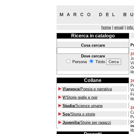
home
|
email
|
info
Ricerca in catalogo
P
Cosa cercare
2
Dove cercare
Jo
Persona
Titolo
V
Or
li
Collane
2
Pi
Vianesca
/Poesia e narrativa
Vi
Fr
V
/Storie gialle e noir
li
Studia
/Scienze umane
2
Ca
Sos
/Storia o storie
Pa
p
Juvenilia
/Storie per ragazzi
i
li